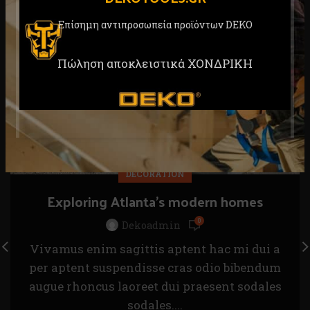
23
Επίσημη αντιπροσωπεία προϊόντων DEKO
ΙΟΎΛ
Πώληση αποκλειστικά ΧΟΝΔΡΙΚΗ
DECORATION
Exploring Atlanta’s modern homes
0
Dekoadmin
Vivamus enim sagittis aptent hac mi dui a
per aptent suspendisse cras odio bibendum
augue rhoncus laoreet dui praesent sodales
sodales....