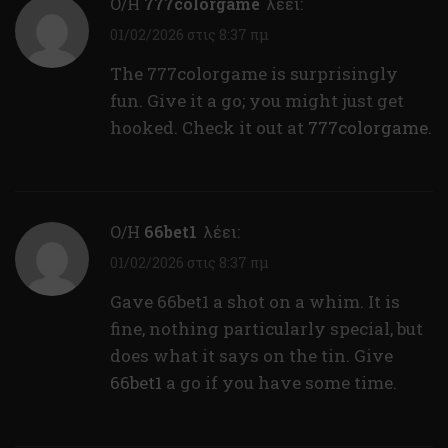
Ο/Η
777colorgame
λέει:
01/02/2026 στις 8:37 πμ
The 777colorgame is surprisingly
fun. Give it a go; you might just get
hooked. Check it out at
777colorgame
.
Ο/Η
66bet1
λέει:
01/02/2026 στις 8:37 πμ
Gave 66bet1 a shot on a whim. It is
fine, nothing particularly special, but
does what it says on the tin. Give
66bet1
a go if you have some time.