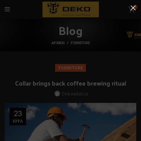
0
Blog
ΑΡΧΙΚΉ
FURNITURE
FURNITURE
Collar brings back coffee brewing ritual
Dekoadmin
23
ΙΟΎΛ