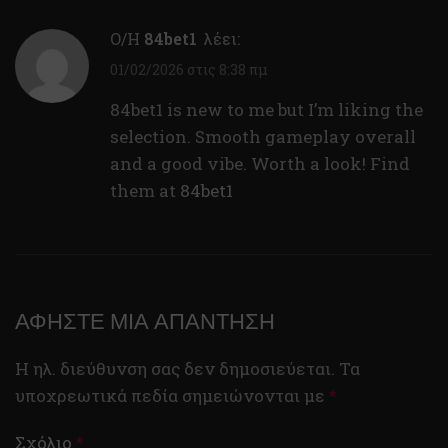
Ο/Η
84bet1
λέει:
01/02/2026 στις 8:38 πμ
84bet1 is new to me but I’m liking the
selection. Smooth gameplay overall
and a good vibe. Worth a look! Find
them at
84bet1
ΑΦΉΣΤΕ ΜΙΑ ΑΠΆΝΤΗΣΗ
Η ηλ. διεύθυνση σας δεν δημοσιεύεται.
Τα
υποχρεωτικά πεδία σημειώνονται με
*
Σχόλιο
*