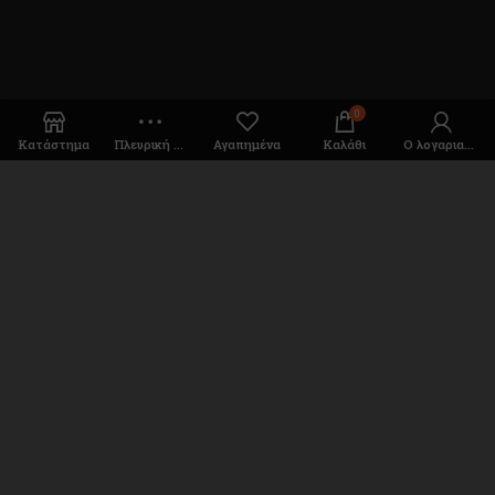
0
Κατάστημα
Πλευρική Στήλη
Αγαπημένα
Καλάθι
Ο λογαριασμός μου