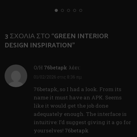
3 ΣΧΌΛΙΑ ΣΤΟ “
GREEN INTERIOR
DESIGN INSPIRATION
”
Ο/Η
76betapk
λέει:
01/02/2026 στις 8:36 πμ
76betapk, so I had a look. From its
name it must have an APK. Seems
like it would get the job done
adequately enough. The interface is
intuitive: I’d suggest giving it a go for
yourselves!
76betapk