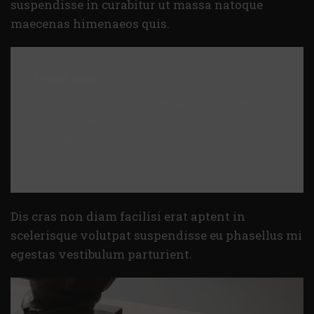
suspendisse in curabitur ut massa natoque
maecenas himenaeos quis.
EVENT INFO
“Fringilla In Dui” @Vestibulum Viverra
Via Suspendisse 24 – Metro: Praesent
Vehicula
8 – 12 April / h 12 – 18
Dis cras non diam facilisi erat aptent in
scelerisque volutpat suspendisse eu phasellus mi
egestas vestibulum parturient.