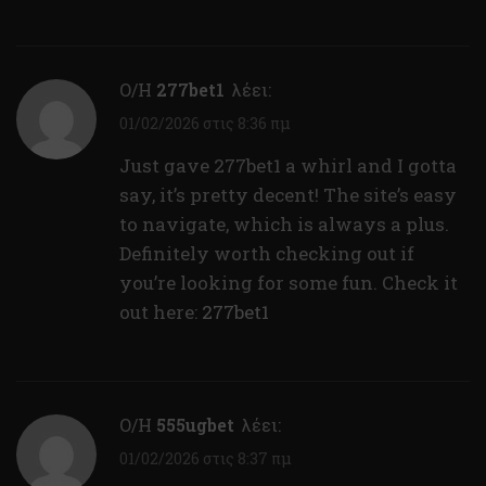
Ο/Η
277bet1
λέει:
01/02/2026 στις 8:36 πμ
Just gave 277bet1 a whirl and I gotta
say, it’s pretty decent! The site’s easy
to navigate, which is always a plus.
Definitely worth checking out if
you’re looking for some fun. Check it
out here:
277bet1
Ο/Η
555ugbet
λέει:
01/02/2026 στις 8:37 πμ