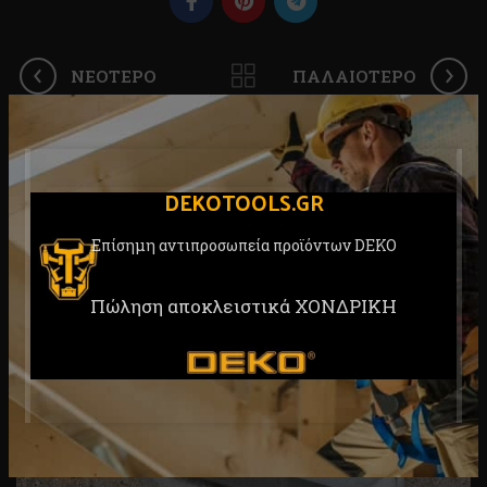
ΝΕΌΤΕΡΟ
ΠΑΛΑΙΌΤΕΡΟ
ΣΧΕΤΙΚΆ ΆΡΘΡΑ
DEKOTOOLS.GR
Επίσημη αντιπροσωπεία προϊόντων DEKO
23
ΙΟΎΛ
Πώληση αποκλειστικά ΧΟΝΔΡΙΚΗ