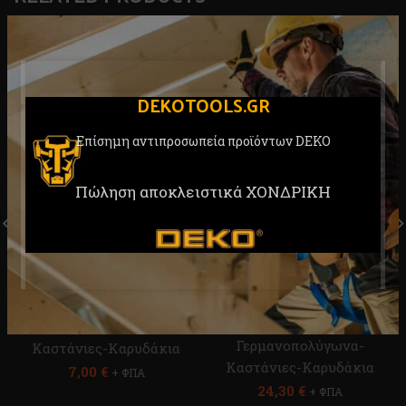
DEKOTOOLS.GR
Επίσημη αντιπροσωπεία προϊόντων DEKO
Πώληση αποκλειστικά ΧΟΝΔΡΙΚΗ
Επαγγελματική Καστάνια
Επαγγελματικά
1/4”-6,35mm DEKO
Γερμανοπολύγωνα Σετ 10
DKA0301-01
τεμ. 8-24mm DEKO
DKA02ST06-10
Εργαλεία Χειρός
,
Εργαλεία Χειρός
,
Γερμανοπολύγωνα-
Γερμανοπολύγωνα-
Καστάνιες-Καρυδάκια
Καστάνιες-Καρυδάκια
7,00
€
+ ΦΠΑ
24,30
€
+ ΦΠΑ