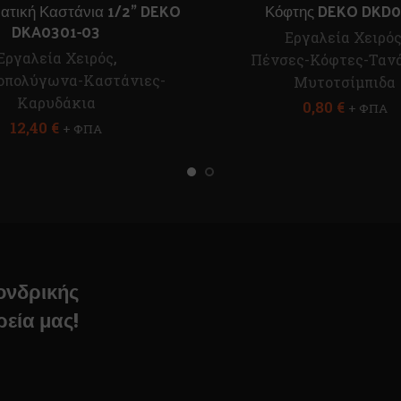
ατική Καστάνια 1/2” DEKO
Κόφτης DEKO DKD0
DKA0301-03
Εργαλεία Χειρό
Εργαλεία Χειρός
,
Πένσες-Κόφτες-Τανά
οπολύγωνα-Καστάνιες-
Μυτοτσίμπιδα
Καρυδάκια
0,80
€
+ ΦΠΑ
12,40
€
+ ΦΠΑ
χονδρικής
ρεία μας!