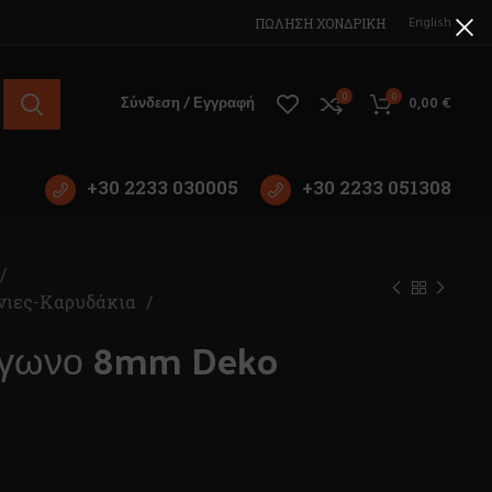
English
ΠΩΛΗΣΗ ΧΟΝΔΡΙΚΗ
0
0
Σύνδεση / Εγγραφή
0,00
€
+30 2233 030005
+30 2233 051308
νιες-Καρυδάκια
ύγωνο 8mm Deko