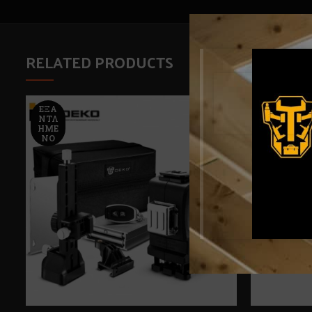
RELATED PRODUCTS
ΕΞΑ
ΝΤΛ
ΗΜΈ
ΝΟ