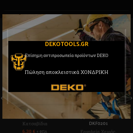
RELATED PRODUCTS
DEKOTOOLS.GR
Επίσημη αντιπροσωπεία προϊόντων DEKO
Πώληση αποκλειστικά ΧΟΝΔΡΙΚΗ
Σετ Κατσαβίδια 9τεμ.
DEKO DKA01ST54-9
Δοκιμαστικό Κατσαβίδι
4.5Χ152mm DEKO
Εργαλεία Χειρός
,
DKF0201
Κατσαβίδια
6,30
€
Εργαλεία Χειρός
,
+ ΦΠΑ