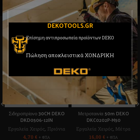
DEKOTOOLS.GR
RELATED PRODUCTS
Επίσημη αντιπροσωπεία προϊόντων DEKO
Πώληση αποκλειστικά ΧΟΝΔΡΙΚΗ
Σιδηροπρίονο 30CM DEKO
Μετροταινία 50m DEKO
DKD0506-12IN
DKC0202P-M50
Εργαλεία Χειρός
,
Πριόνια
Εργαλεία Χειρός
,
Μέτρα
4,70
€
16,00
€
+ ΦΠΑ
+ ΦΠΑ