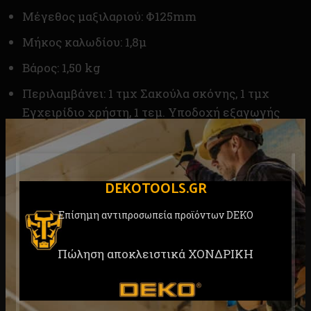
Μέγεθος μαξιλαριού: Φ125mm
Μήκος καλωδίου: 1,8μ
Βάρος: 1,50 kg
Περιλαμβάνει: 1 τμχ Σακούλα σκόνης, 1 τμχ
Εγχειρίδιο χρήστη, 1 τεμ. Υποδοχή εξαγωγής
σκόνης, 1 τμχ γυαλόχαρτο
DEKOTOOLS.GR
Επίσημη αντιπροσωπεία προϊόντων DEKO
RELATED PRODUCTS
Πώληση αποκλειστικά ΧΟΝΔΡΙΚΗ